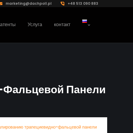
marketing@dachpoll.pl
+48 513 090 883
атенты
Услуга
контакт
-Фальцевой Панели
илированию трапециевидно-фальцевой панели