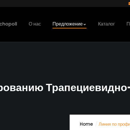
chopoll
О нас
Предложение
Каталог
П
рованию Трапециевидно
Home
Линия по проф