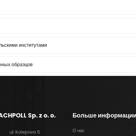
льскими институтами
нных образцов
ACHPOLL Sp. z o. o.
Больше информаци
О нас
ul. Kolejowa 5